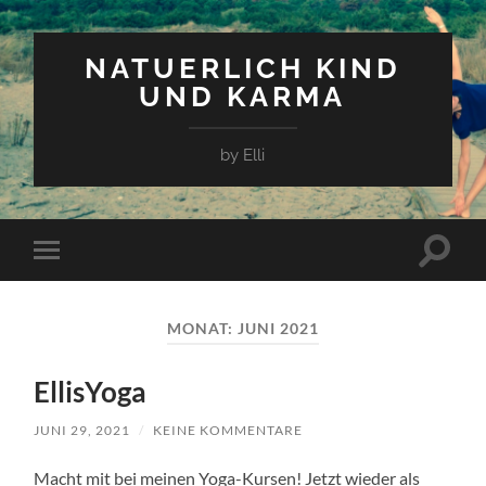
NATUERLICH KIND
UND KARMA
by Elli
Suchfe
Mobile-
ein-/a
Menü
ein-/ausblenden
MONAT:
JUNI 2021
EllisYoga
JUNI 29, 2021
/
KEINE KOMMENTARE
Macht mit bei meinen Yoga-Kursen! Jetzt wieder als